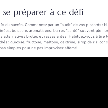
e préparer à ce défi
0% du succès. Commencez par un “audit” de vos placards : bi
finées, boissons aromatisées, barres “santé” souvent pleines
 alternatives brutes et rassasiantes. Habituez-vous à lire 
hés : glucose, fructose, maltose, dextrine, sirop de riz, conc
epas simples pour ne pas improviser affamé.