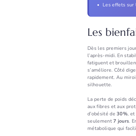
Les effets sur
Les bienfa
Dès les premiers jou
l’après-midi. En stab
fatiguent et brouille
s’améliore. Côté dig
rapidement. Au miroir,
silhouette.
La perte de poids déc
aux fibres et aux pro
d’obésité de
30%
, e
seulement
7 jours
. 
métabolique qui facil