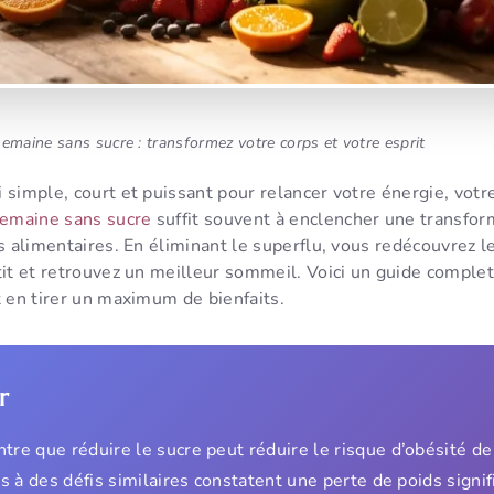
semaine sans sucre : transformez votre corps et votre esprit
 simple, court et puissant pour relancer votre énergie, votr
semaine sans sucre
suffit souvent à enclencher une transform
es alimentaires. En éliminant le superflu, vous redécouvrez l
tit et retrouvez un meilleur sommeil. Voici un guide complet
t en tirer un maximum de bienfaits.
r
re que réduire le sucre peut réduire le risque d’obésité d
s à des défis similaires constatent une perte de poids signif