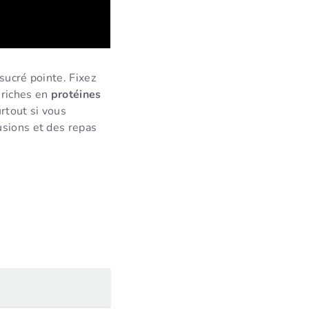
 sucré pointe. Fixez
 riches en
protéines
rtout si vous
usions et des repas