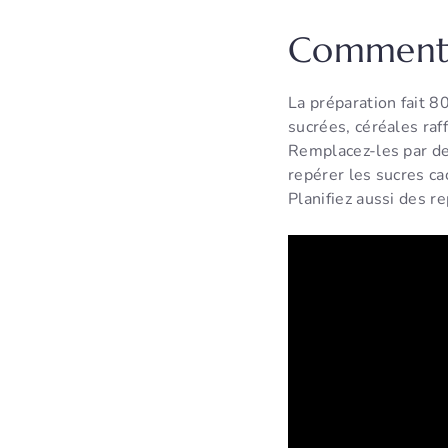
Comment s
La préparation fait 8
sucrées, céréales raf
Remplacez-les par des
repérer les sucres cac
Planifiez aussi des r