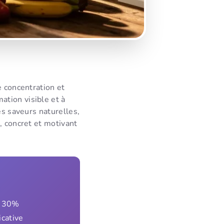
e concentration et
ation visible et à
es saveurs naturelles,
, concret et motivant
e 30%
icative