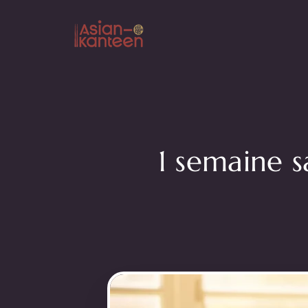
Aller
au
contenu
1 semaine s