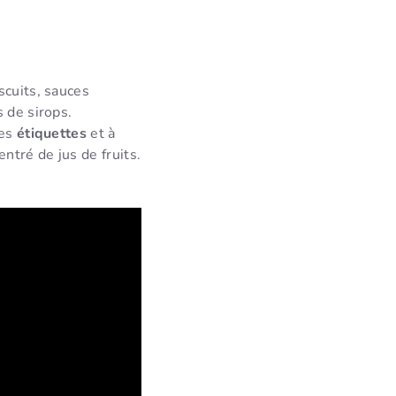
scuits, sauces
 de sirops.
les
étiquettes
et à
entré de jus de fruits.