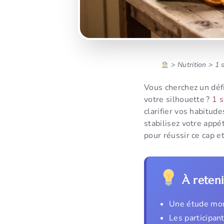
>
Nutrition
>
1 
Vous cherchez un défi
votre silhouette ?
1 
clarifier vos habitud
stabilisez votre appé
pour réussir ce cap e
À reteni
Une étude mont
Les participant