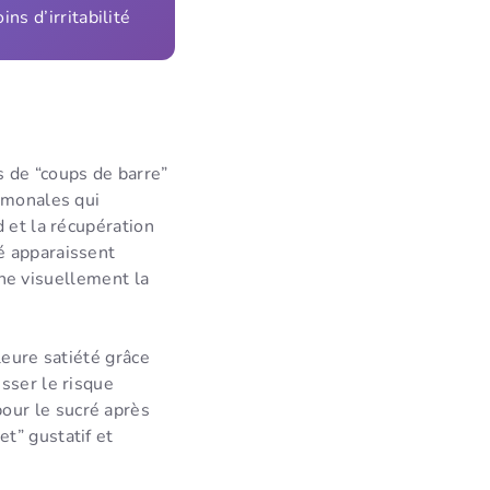
ns d’irritabilité
 de “coups de barre”
rmonales qui
 et la récupération
é apparaissent
fine visuellement la
leure satiété grâce
sser le risque
pour le sucré après
t” gustatif et