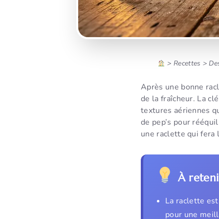
>
Recettes
>
Des
Après une bonne racl
de la fraîcheur. La cl
textures aériennes qu
de pep’s pour rééquil
une raclette qui fera 
À reteni
La raclette es
pour une meill