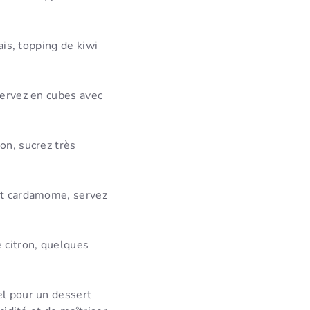
ais, topping de kiwi
servez en cubes avec
on, sucrez très
 et cardamome, servez
e citron, quelques
el pour un dessert