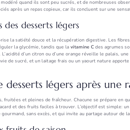
modéré quand ils sont peu sucrés, et de nombreuses obse
éciés après un repas copieux, car ils concluent sur une sensa
s des desserts légers
rise la satiété douce et la récupération digestive. Les fib
réguler la glycémie, tandis que la
vitamine C
des agrumes sou
 L’acidité d’un citron ou d’une orange réveille le palais, u
nvie de sucré, et un laitage frais ou un yaourt nature appor
e desserts légers après une r
, fruitées et pleines de fraîcheur. Chacune se prépare en q
card et des fruits faciles à trouver. L’objectif est simple: u
e gourmand, sans excès, et qui invite au partage autour de la
x fruits de saison