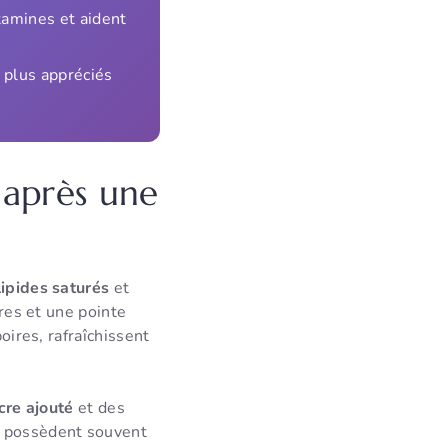
tamines et aident
 plus appréciés
 après une
lipides saturés
et
bres et une pointe
ires, rafraîchissent
cre ajouté
et des
s possèdent souvent