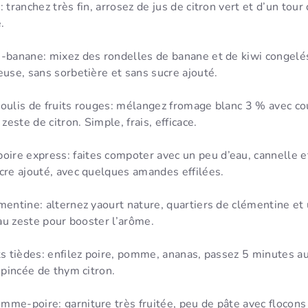
 tranchez très fin, arrosez de jus de citron vert et d’un tour
.
i-banane: mixez des rondelles de banane et de kiwi congelés
euse, sans sorbetière et sans sucre ajouté.
coulis de fruits rouges: mélangez fromage blanc 3 % avec co
 zeste de citron. Simple, frais, efficace.
re express: faites compoter avec un peu d’eau, cannelle et
cre ajouté, avec quelques amandes effilées.
mentine: alternez yaourt nature, quartiers de clémentine et
 au zeste pour booster l’arôme.
ts tièdes: enfilez poire, pomme, ananas, passez 5 minutes au
e pincée de thym citron.
mme-poire: garniture très fruitée, peu de pâte avec flocons