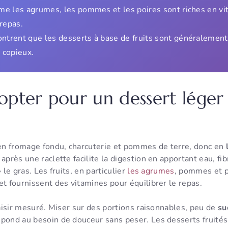
me les agrumes, les pommes et les poires sont riches en vi
 repas.
trent que les desserts à base de fruits sont généralement
 copieux.
opter pour un dessert léger
e en fromage fondu, charcuterie et pommes de terre, donc en
après une raclette facilite la digestion en apportant eau, fi
 le gras. Les fruits, en particulier
les agrumes
, pommes et po
et fournissent des vitamines pour équilibrer le repas.
plaisir mesuré. Miser sur des portions raisonnables, peu de
su
épond au besoin de douceur sans peser. Les desserts fruité