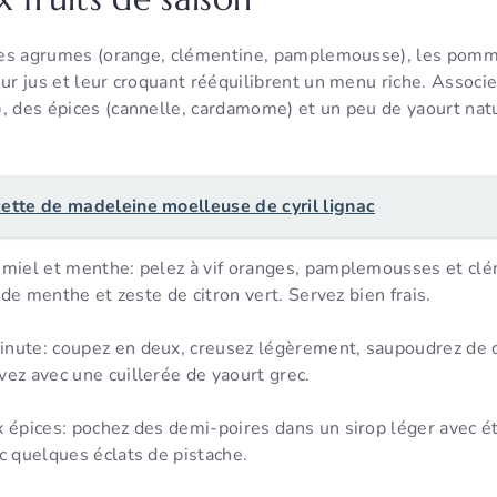
z les agrumes (orange, clémentine, pamplemousse), les pomme
eur jus et leur croquant rééquilibrent un menu riche. Associ
, des épices (cannelle, cardamome) et un peu de yaourt nat
cette de madeleine moelleuse de cyril lignac
 miel et menthe: pelez à vif oranges, pamplemousses et clé
s de menthe et zeste de citron vert. Servez bien frais.
nute: coupez en deux, creusez légèrement, saupoudrez de 
ez avec une cuillerée de yaourt grec.
 épices: pochez des demi-poires dans un sirop léger avec ét
c quelques éclats de pistache.