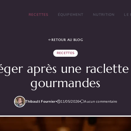
RECETTES
ÉQUIPEMENT
NUTRITION
LE
RETOUR AU BLOG
RECETTES
éger après une raclette 
gourmandes
Thibault Fournier
11/05/2026
Aucun commentaire