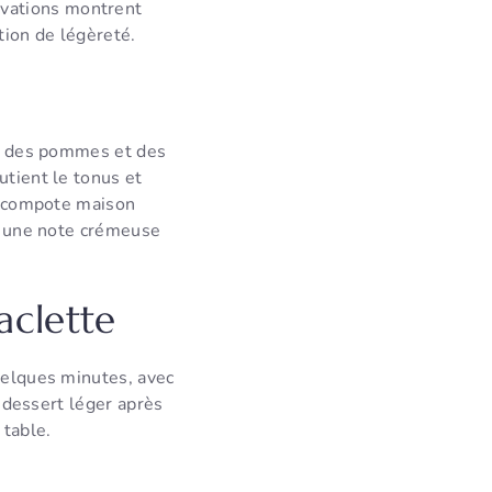
rvations montrent
tion de légèreté.
res des pommes et des
tient le tonus et
ne compote maison
te une note crémeuse
aclette
uelques minutes, avec
n dessert léger après
 table.