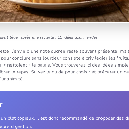
sert léger après une raclette : 15 idées gourmandes
ette, l’envie d’une note sucrée reste souvent présente, mai
é pour conclure sans lourdeur consiste à privilégier les fruits,
i « nettoient » le palais. Vous trouverez ici des idées simple
ibrer le repas. Suivez le guide pour choisir et préparer un d
l’unanimité.
r
t un plat copieux, il est donc recommandé de proposer des d
eure digestion.