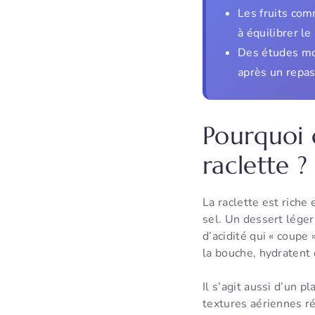
Les fruits com
à équilibrer le
Des études mon
après un repas
Pourquoi 
raclette ?
La raclette est rich
sel. Un dessert léger 
d’acidité qui « coupe »
la bouche, hydratent 
Il s’agit aussi d’un 
textures aériennes r