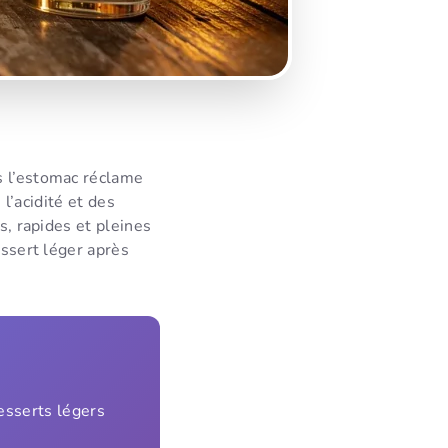
s l’estomac réclame
 l’acidité et des
s, rapides et pleines
essert léger après
esserts légers