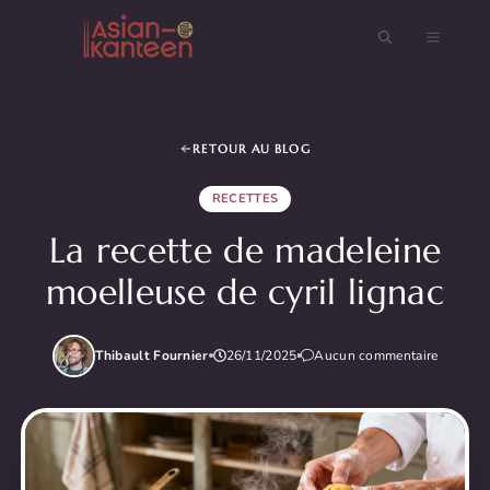
Aller
au
MENU
contenu
RETOUR AU BLOG
RECETTES
La recette de madeleine
moelleuse de cyril lignac
Thibault Fournier
26/11/2025
Aucun commentaire