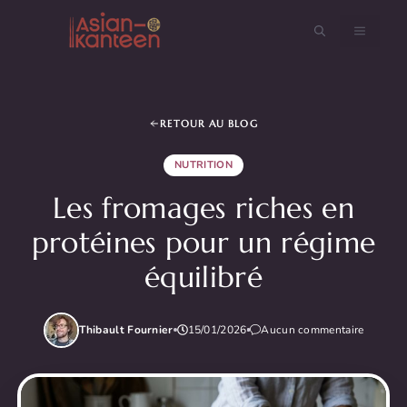
Aller
au
MENU
contenu
RETOUR AU BLOG
NUTRITION
Les fromages riches en
protéines pour un régime
équilibré
Thibault Fournier
15/01/2026
Aucun commentaire