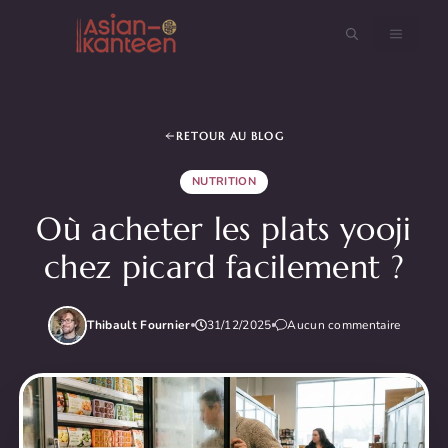
Aller
au
MENU
contenu
RETOUR AU BLOG
NUTRITION
Où acheter les plats yooji
chez picard facilement ?
Thibault Fournier
31/12/2025
Aucun commentaire