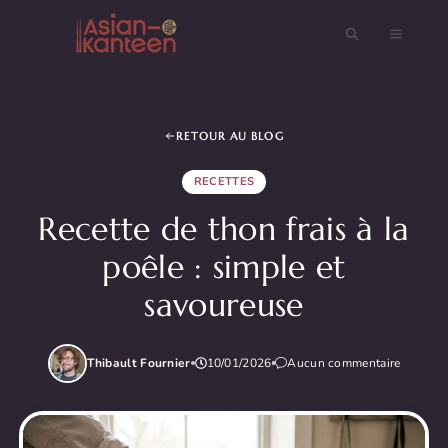
Aller
au
MENU
contenu
RETOUR AU BLOG
RECETTES
Recette de thon frais à la
poêle : simple et
savoureuse
Thibault Fournier
10/01/2026
Aucun commentaire