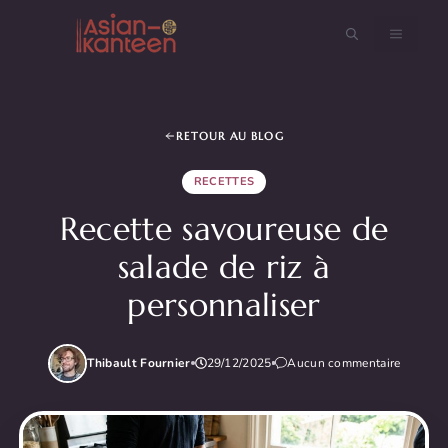
Aller
au
MENU
contenu
RETOUR AU BLOG
RECETTES
Recette savoureuse de
salade de riz à
personnaliser
Thibault Fournier
29/12/2025
Aucun commentaire