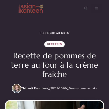
Aller
au
MENU
contenu
RETOUR AU BLOG
RECETTES
Recette de pommes de
terre au four à la crème
fraîche
Thibault Fournier
20/01/2026
Aucun commentaire