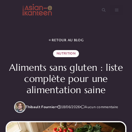
Aller
au
MENU
contenu
RETOUR AU BLOG
NUTRITION
Aliments sans gluten : liste
complète pour une
alimentation saine
Thibault Fournier
18/06/2026
Aucun commentaire